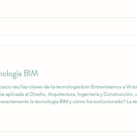
cnología BIM
spacio-tec/las-claves-de-la-tecnologia-bim Entrevistamos a Víct
 aplicada al Diseño, Arquitectura, Ingeniería y Construcción, 
nte la tecnología BIM y cómo ha evolucionado? La tecnología en cuestión
capacidad de integrar todos los procesos desde la etapa de di