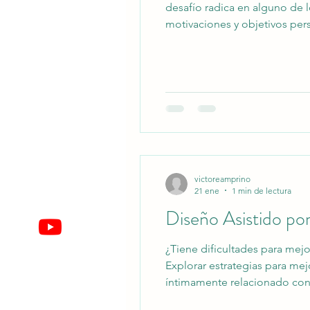
desafío radica en alguno de l
motivaciones y objetivos per
genuinamente a contribuir co
rigideces e inconvenientes q
victoreamprino
21 ene
1 min de lectura
Diseño Asistido 
¿Tiene dificultades para mej
Explorar estrategias para mej
íntimamente relacionado con 
profesionales que te acompañ