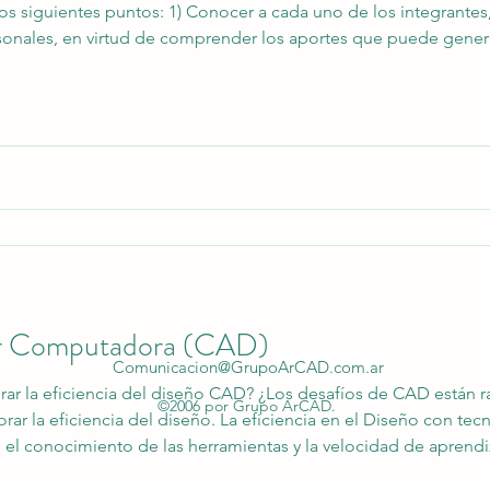
os siguientes puntos: 1) Conocer a cada uno de los integrantes
sonales, en virtud de comprender los aportes que puede generar
n esa singularidad de cara a potenciar el trabajo mancomunad
u
por Computadora (CAD)
Comunicacion@GrupoArCAD.com.ar
orar la eficiencia del diseño CAD? ¿Los desafíos de CAD están 
©2006 por Grupo ArCAD.
orar la eficiencia del diseño. La eficiencia en el Diseño con t
el conocimiento de las herramientas y la velocidad de aprend
en como facilitadores en la ruta de aplicación en casos concr