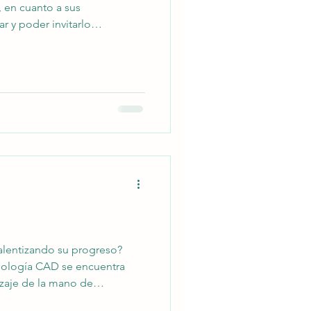
, en cuanto a sus
 y poder invitarlo
o. 2) Comprender que las
ralentizando su progreso?
ecnología CAD se encuentra
izaje de la mano de
etos.