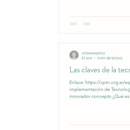
victoreamprino
21 ene
3 min de lectura
Las claves de la te
Enlace: https://cptn.org.ar/e
implementación de Tecnología
innovador concepto ¿Qué es exactame
representa esencialmente la 
etapa de construcción y